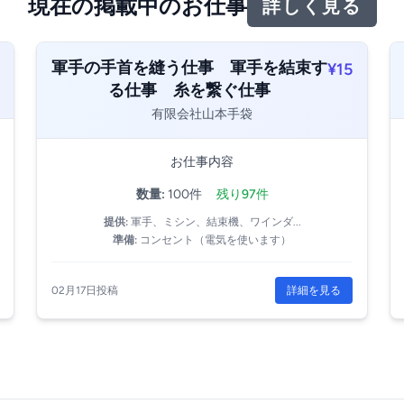
現在の掲載中のお仕事
詳しく見る
軍手の手首を縫う仕事 軍手を結束す
¥15
る仕事 糸を繋ぐ仕事
有限会社山本手袋
お仕事内容
数量:
100件
残り97件
提供:
軍手、ミシン、結束機、ワインダ...
準備:
コンセント（電気を使います）
02月17日投稿
詳細を見る